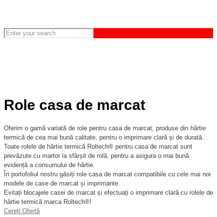
Role casa de marcat
Oferim o gamă variată de role pentru casa de marcat, produse din hârtie
termică de cea mai bună calitate, pentru o imprimare clară și de durată.
Toate rolele de hârtie termică Roltech® pentru casa de marcat sunt
prevăzute cu martor la sfârșit de rolă, pentru a asigura o mai bună
evidență a consumului de hârtie.
În portofoliul nostru găsiți role casa de marcat compatibile cu cele mai noi
modele de case de marcat și imprimante.
Evitați blocajele casei de marcat și efectuați o imprimare clară cu rolele de
hârtie termică marca Roltech®!
Cereți Ofertă