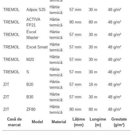
termică
Hârtie
TREMOL
Adpos S25
57 mm
30 m
48 g/m²
termică
ACTIVA
Hârtie
TREMOL
80 mm
80 m
48 g/m²
FP21
termică
Excel
Hârtie
TREMOL
57 mm
30 m
48 g/m²
Master
termică
Hârtie
TREMOL
Excel Smart
57 mm
30 m
48 g/m²
termică
Hârtie
TREMOL
M20
57 mm
30 m
48 g/m²
termică
Hârtie
TREMOL
S
57 mm
30 m
48 g/m²
termică
Hârtie
ZIT
B20
57 mm
18 m
48 g/m²
termică
Hârtie
ZIT
B30
57 mm
30 m
48 g/m²
termică
Hârtie
ZIT
ZF80
80 mm
80 m
48 g/m²
termică
Casă de
Lățime
Lungime
Greutate
Model
Material
marcat
(mm)
(m)
(g/m²)