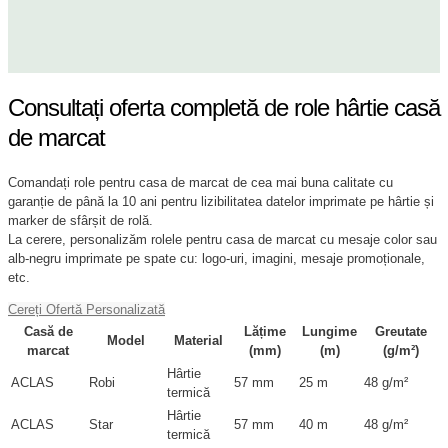
Consultați oferta completă de role hârtie casă
de marcat
Comandați role pentru casa de marcat de cea mai buna calitate cu
garanție de până la 10 ani pentru lizibilitatea datelor imprimate pe hârtie și
marker de sfârșit de rolă.
La cerere, personalizăm rolele pentru casa de marcat cu mesaje color sau
alb-negru imprimate pe spate cu: logo-uri, imagini, mesaje promoționale,
etc.
Cereți Ofertă Personalizată
Casă de
Lățime
Lungime
Greutate
Model
Material
marcat
(mm)
(m)
(g/m²)
Hârtie
ACLAS
Robi
57 mm
25 m
48 g/m²
termică
Hârtie
ACLAS
Star
57 mm
40 m
48 g/m²
termică