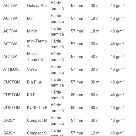
Hârtie
ACTIVA
Galaxy Plus
57 mm
30 m
48 g/m²
termică
Hârtie
ACTIVA
Mini
57 mm
18 m
48 g/m²
termică
Hârtie
ACTIVA
Miniini
57 mm
18 m
48 g/m²
termică
mini-Tremol
Hârtie
ACTIVA
57 mm
30 m
48 g/m²
S
termică
Mobile
Hârtie
ACTIVA
57 mm
40 m
48 g/m²
Tremol S
termică
Hârtie
ATHLOS
V-WS
57 mm
30 m
48 g/m²
termică
Hârtie
CUSTOM
Big Plus
57 mm
30 m
48 g/m²
termică
Hârtie
CUSTOM
K3 F
80 mm
80 m
48 g/m²
termică
Hârtie
CUSTOM
KUBE II xF
80 mm
80 m
48 g/m²
termică
Hârtie
DAISY
Compact M
57 mm
30 m
48 g/m²
termică
Hârtie
DAISY
Compact S
57 mm
12 m
48 g/m²